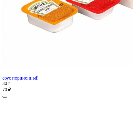
соус порционный
30 г
70 ₽