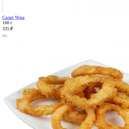
Салат Чука
160 г
335 ₽