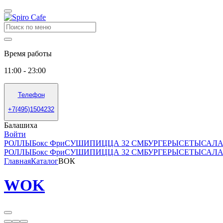
Время работы
11:00 - 23:00
Телефон
+7(495)1504232
Балашиха
Войти
РОЛЛЫ
Бокс Фри
СУШИ
ПИЦЦА 32 СМ
БУРГЕРЫ
СЕТЫ
САЛА
РОЛЛЫ
Бокс Фри
СУШИ
ПИЦЦА 32 СМ
БУРГЕРЫ
СЕТЫ
САЛА
Главная
Каталог
ВОК
WOK