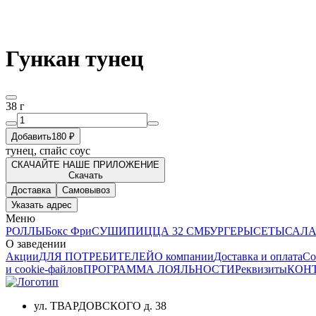
Гункан тунец
38 г
Добавить
180 ₽
тунец, спайс соус
СКАЧАЙТЕ НАШЕ ПРИЛОЖЕНИЕ
Скачать
Доставка
Самовывоз
Указать адрес
Меню
РОЛЛЫ
Бокс Фри
СУШИ
ПИЦЦА 32 СМ
БУРГЕРЫ
СЕТЫ
САЛА
О заведении
Акции
ДЛЯ ПОТРЕБИТЕЛЕЙ
О компании
Доставка и оплата
Со
и cookie-файлов
ПРОГРАММА ЛОЯЛЬНОСТИ
Реквизиты
КОН
ул. ТВАРДОВСКОГО д. 38