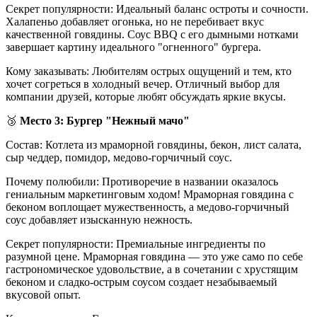
Секрет популярности: Идеальный баланс остроты и сочности.
Халапеньо добавляет огонька, но не перебивает вкус
качественной говядины. Соус BBQ с его дымными нотками
завершает картину идеального "огненного" бургера.
Кому заказывать: Любителям острых ощущений и тем, кто
хочет согреться в холодный вечер. Отличный выбор для
компании друзей, которые любят обсуждать яркие вкусы.
🥉
Место 3: Бургер "Нежный мачо"
Состав: Котлета из мраморной говядины, бекон, лист салата,
сыр чеддер, помидор, медово-горчичный соус.
Почему полюбили: Противоречие в названии оказалось
гениальным маркетинговым ходом! Мраморная говядина с
беконом воплощает мужественность, а медово-горчичный
соус добавляет изысканную нежность.
Секрет популярности: Премиальные ингредиенты по
разумной цене. Мраморная говядина — это уже само по себе
гастрономическое удовольствие, а в сочетании с хрустящим
беконом и сладко-острым соусом создает незабываемый
вкусовой опыт.