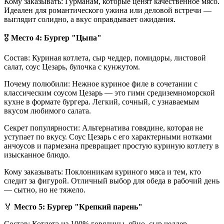
Кому заказывать: Гурманам, которые ценят качественное мясо.
Идеален для романтического ужина или деловой встречи —
выглядит солидно, а вкус оправдывает ожидания.
🎖️
Место 4: Бургер "Цыпа"
Состав: Куриная котлета, сыр чеддер, помидоры, листовой
салат, соус Цезарь, булочка с кунжутом.
Почему полюбили: Нежное куриное филе в сочетании с
классическим соусом Цезарь — это гимн средиземноморской
кухне в формате бургера. Легкий, сочный, с узнаваемым
вкусом любимого салата.
Секрет популярности: Альтернатива говядине, которая не
уступает по вкусу. Соус Цезарь с его характерными нотками
анчоусов и пармезана превращает простую куриную котлету в
изысканное блюдо.
Кому заказывать: Поклонникам куриного мяса и тем, кто
следит за фигурой. Отличный выбор для обеда в рабочий день
— сытно, но не тяжело.
🏅
Место 5: Бургер "Крепкий парень"
Состав: Котлета из 100% говядины, яйцо, сыр чеддер,