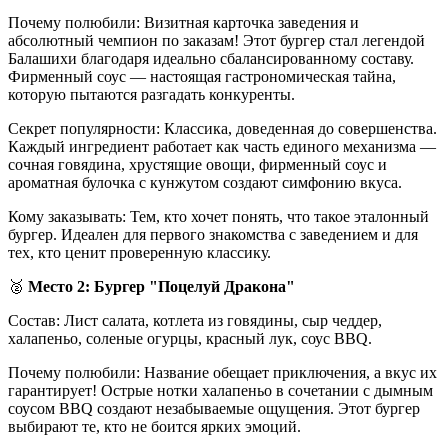
Почему полюбили: Визитная карточка заведения и
абсолютный чемпион по заказам! Этот бургер стал легендой
Балашихи благодаря идеально сбалансированному составу.
Фирменный соус — настоящая гастрономическая тайна,
которую пытаются разгадать конкуренты.
Секрет популярности: Классика, доведенная до совершенства.
Каждый ингредиент работает как часть единого механизма —
сочная говядина, хрустящие овощи, фирменный соус и
ароматная булочка с кунжутом создают симфонию вкуса.
Кому заказывать: Тем, кто хочет понять, что такое эталонный
бургер. Идеален для первого знакомства с заведением и для
тех, кто ценит проверенную классику.
🥈
Место 2: Бургер "Поцелуй Дракона"
Состав: Лист салата, котлета из говядины, сыр чеддер,
халапеньо, соленые огурцы, красный лук, соус BBQ.
Почему полюбили: Название обещает приключения, а вкус их
гарантирует! Острые нотки халапеньо в сочетании с дымным
соусом BBQ создают незабываемые ощущения. Этот бургер
выбирают те, кто не боится ярких эмоций.